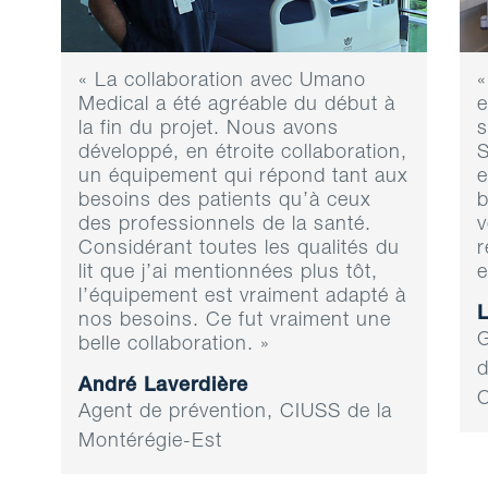
« La collaboration avec Umano
«
Medical a été agréable du début à
e
la fin du projet. Nous avons
s
développé, en étroite collaboration,
S
un équipement qui répond tant aux
e
besoins des patients qu’à ceux
b
des professionnels de la santé.
v
Considérant toutes les qualités du
r
lit que j’ai mentionnées plus tôt,
e
l’équipement est vraiment adapté à
nos besoins. Ce fut vraiment une
G
belle collaboration. »
d
André Laverdière
Agent de prévention, CIUSS de la
Montérégie-Est