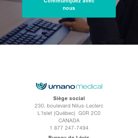
Communiquez avec
nous
Siège social
230, boulevard Nilus-Leclerc
L'Islet (Québec) G0R 2C0
CANADA
1 877 247-7494