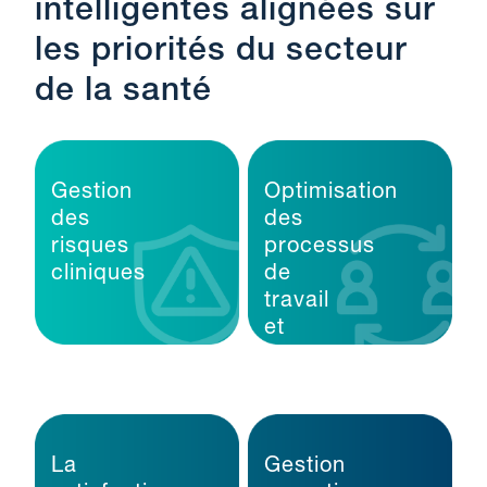
Des solutions
intelligentes alignées sur
les priorités du secteur
de la santé
Gestion
Optimisation
des
des
risques
processus
cliniques
de
travail
et
sécurité
du
personnel