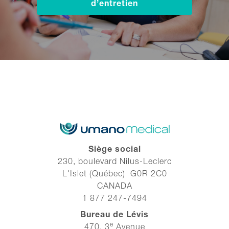
d’entretien
Siège social
230, boulevard Nilus-Leclerc
L'Islet (Québec) G0R 2C0
CANADA
1 877 247-7494
Bureau de Lévis
e
470, 3
Avenue